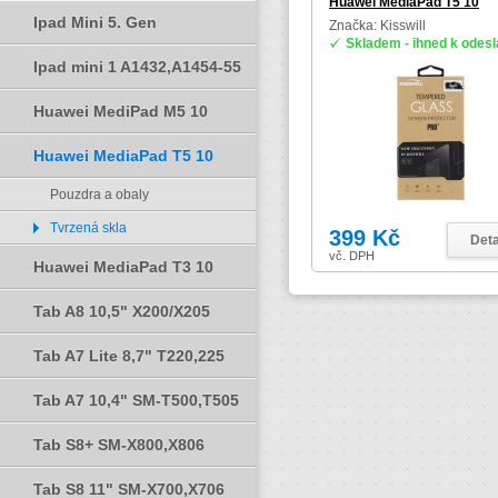
Huawei MediaPad T5 10
Ipad Mini 5. Gen
Značka: Kisswill
Skladem - ihned k odesl
Ipad mini 1 A1432,A1454-55
Huawei MediPad M5 10
Huawei MediaPad T5 10
Pouzdra a obaly
Tvrzená skla
399 Kč
Deta
vč. DPH
Huawei MediaPad T3 10
Tab A8 10,5" X200/X205
Tab A7 Lite 8,7" T220,225
Tab A7 10,4" SM-T500,T505
Tab S8+ SM-X800,X806
Tab S8 11" SM-X700,X706