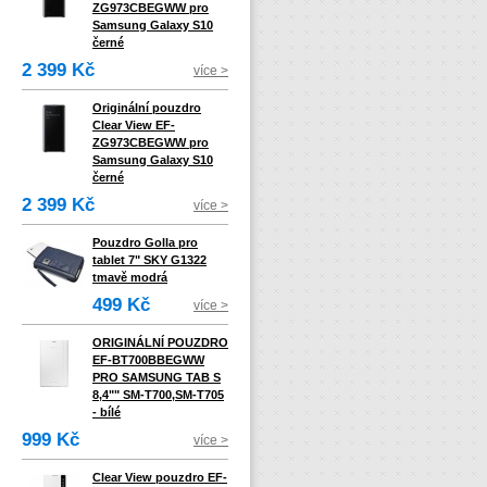
ZG973CBEGWW pro
Samsung Galaxy S10
černé
2 399 Kč
více >
Originální pouzdro
Clear View EF-
ZG973CBEGWW pro
Samsung Galaxy S10
černé
2 399 Kč
více >
Pouzdro Golla pro
tablet 7" SKY G1322
tmavě modrá
499 Kč
více >
ORIGINÁLNÍ POUZDRO
EF-BT700BBEGWW
PRO SAMSUNG TAB S
8,4"" SM-T700,SM-T705
- bílé
999 Kč
více >
Clear View pouzdro EF-