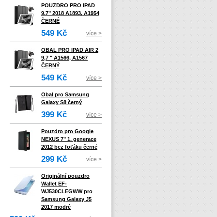
POUZDRO PRO IPAD
9.7" 2018 A1893, A1954
ČERNÉ
549 Kč
více >
OBAL PRO IPAD AIR 2
9,7 " A1566, A1567
ČERNÝ
549 Kč
více >
Obal pro Samsung
Galaxy S8 černý
399 Kč
více >
Pouzdro pro Google
NEXUS 7" 1. generace
2012 bez foťáku černé
299 Kč
více >
Originální pouzdro
Wallet EF-
WJ530CLEGWW pro
Samsung Galaxy J5
2017 modré