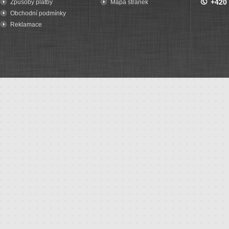
+420
Způsoby platby
Mapa stránek
Obchodní podmínky
Reklamace