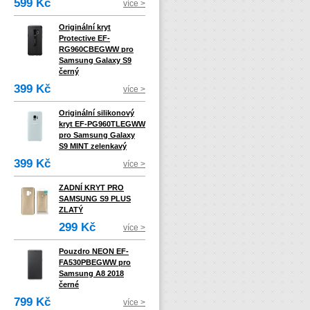
599 Kč
více >
Originální kryt
Protective EF-
RG960CBEGWW pro
Samsung Galaxy S9
černý
399 Kč
více >
Originální silikonový
kryt EF-PG960TLEGWW
pro Samsung Galaxy
S9 MINT zelenkavý
399 Kč
více >
ZADNÍ KRYT PRO
SAMSUNG S9 PLUS
ZLATÝ
299 Kč
více >
Pouzdro NEON EF-
FA530PBEGWW pro
Samsung A8 2018
černé
799 Kč
více >