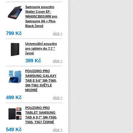
Samsung pouzdro
Wallet Cover EF-
WA605CBEGWW pro
Samsung A6 + Plus
Black černé
799 Kč
více >
Univerzální pouzdro
pro tablety do 7,7 "
černé
399 Kč
více >
POUZDRO PRO
SAMSUNG GALAXY
TAB E 9.6" SM-T560,
SM-T561 SVĚTLE
MODRÉ
499 Kč
více >
POUZDRO PRO
TABLET SAMSUNG
TAB A 9,7" SM-T550,
T555, T557 ČERNÉ
549 Kč
více >