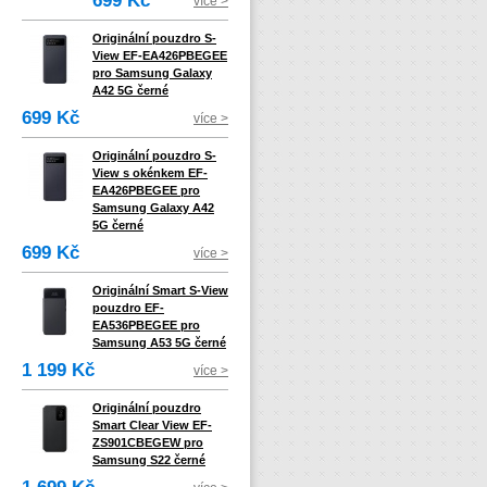
699 Kč
více >
Originální pouzdro S-
View EF-EA426PBEGEE
pro Samsung Galaxy
A42 5G černé
699 Kč
více >
Originální pouzdro S-
View s okénkem EF-
EA426PBEGEE pro
Samsung Galaxy A42
5G černé
699 Kč
více >
Originální Smart S-View
pouzdro EF-
EA536PBEGEE pro
Samsung A53 5G černé
1 199 Kč
více >
Originální pouzdro
Smart Clear View EF-
ZS901CBEGEW pro
Samsung S22 černé