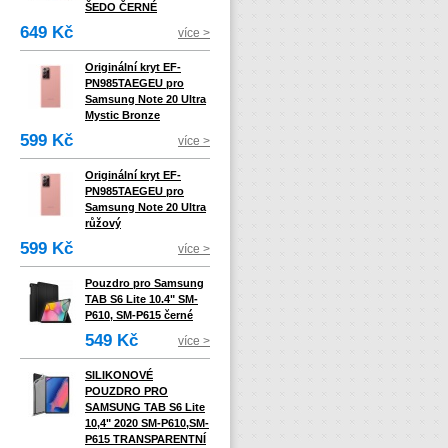
ŠEDO ČERNÉ
649 Kč
více >
Originální kryt EF-
PN985TAEGEU pro
Samsung Note 20 Ultra
Mystic Bronze
599 Kč
více >
Originální kryt EF-
PN985TAEGEU pro
Samsung Note 20 Ultra
růžový
599 Kč
více >
Pouzdro pro Samsung
TAB S6 Lite 10.4" SM-
P610, SM-P615 černé
549 Kč
více >
SILIKONOVÉ
POUZDRO PRO
SAMSUNG TAB S6 Lite
10,4" 2020 SM-P610,SM-
P615 TRANSPARENTNÍ