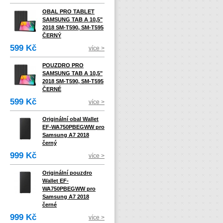
OBAL PRO TABLET
SAMSUNG TAB A 10,5"
2018 SM-T590, SM-T595
ČERNÝ
599 Kč
více >
POUZDRO PRO
SAMSUNG TAB A 10,5"
2018 SM-T590, SM-T595
ČERNÉ
599 Kč
více >
Originální obal Wallet
EF-WA750PBEGWW pro
Samsung A7 2018
černý
999 Kč
více >
Originální pouzdro
Wallet EF-
WA750PBEGWW pro
Samsung A7 2018
černé
999 Kč
více >