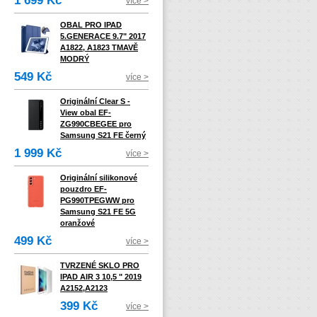
1 699 Kč
více >
OBAL PRO IPAD
5.GENERACE 9.7" 2017
A1822, A1823 TMAVĚ
MODRÝ
549 Kč
více >
Originální Clear S -
View obal EF-
ZG990CBEGEE pro
Samsung S21 FE černý
1 999 Kč
více >
Originální silikonové
pouzdro EF-
PG990TPEGWW pro
Samsung S21 FE 5G
oranžové
499 Kč
více >
TVRZENÉ SKLO PRO
IPAD AIR 3 10,5 " 2019
A2152,A2123
399 Kč
více >