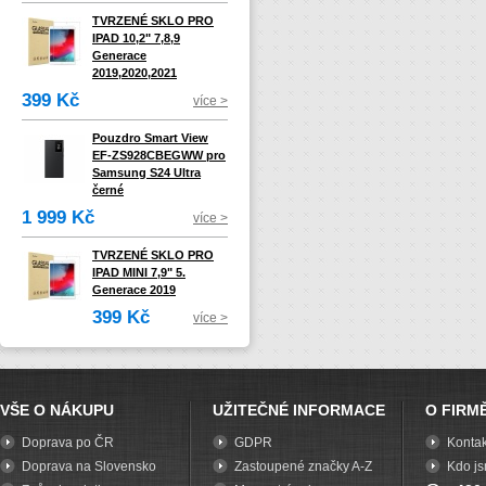
TVRZENÉ SKLO PRO
IPAD 10,2" 7,8,9
Generace
2019,2020,2021
399 Kč
více >
Pouzdro Smart View
EF-ZS928CBEGWW pro
Samsung S24 Ultra
černé
1 999 Kč
více >
TVRZENÉ SKLO PRO
IPAD MINI 7,9" 5.
Generace 2019
399 Kč
více >
VŠE O NÁKUPU
UŽITEČNÉ INFORMACE
O FIRM
Doprava po ČR
GDPR
Kontak
Doprava na Slovensko
Zastoupené značky A-Z
Kdo j