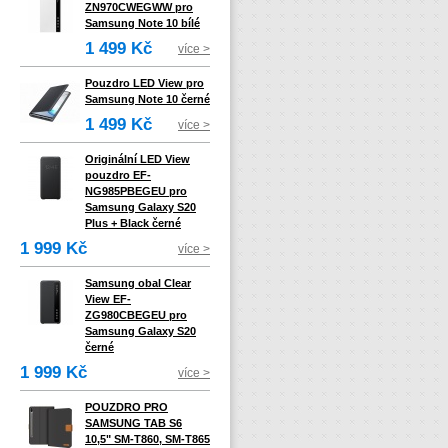
ZN970CWEGWW pro
Samsung Note 10 bílé
1 499 Kč
více >
Pouzdro LED View pro
Samsung Note 10 černé
1 499 Kč
více >
Originální LED View
pouzdro EF-
NG985PBEGEU pro
Samsung Galaxy S20
Plus + Black černé
1 999 Kč
více >
Samsung obal Clear
View EF-
ZG980CBEGEU pro
Samsung Galaxy S20
černé
1 999 Kč
více >
POUZDRO PRO
SAMSUNG TAB S6
10,5" SM-T860, SM-T865