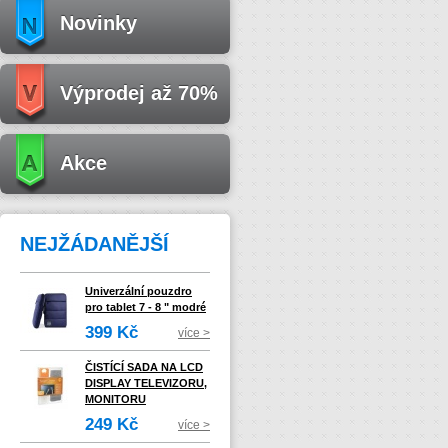
Novinky
Výprodej až 70%
Akce
NEJŽÁDANĚJŠÍ
Univerzální pouzdro
pro tablet 7 - 8 " modré
399 Kč
více >
ČISTÍCÍ SADA NA LCD
DISPLAY TELEVIZORU,
MONITORU
249 Kč
více >