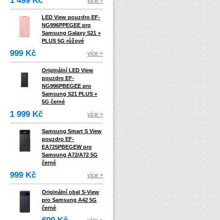
1 499 Kč
více >
LED View pouzdro EF-
NG996PPEGEE pro
Samsung Galaxy S21 +
PLUS 5G růžové
999 Kč
více >
Originální LED View
pouzdro EF-
NG996PBEGEE pro
Samsung S21 PLUS +
5G černé
1 999 Kč
více >
Samsung Smart S View
pouzdro EF-
EA725PBEGEW pro
Samsung A72/A72 5G
černé
999 Kč
více >
Originální obal S-View
pro Samsung A42 5G
černé