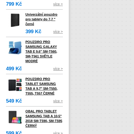
799 Kč
více >
Univerzální pouzdro
pro tablety do 7,7 "
černé
399 Kč
více >
POUZDRO PRO
SAMSUNG GALAXY
TAB E 9.6" SM-T560,
SM-T561 SVĚTLE
MODRÉ
499 Kč
více >
POUZDRO PRO
TABLET SAMSUNG
TAB A 9,7" SM-T550,
T555, T557 ČERNÉ
549 Kč
více >
OBAL PRO TABLET
SAMSUNG TAB A 10,5"
2018 SM-T590, SM-T595
ČERNÝ
599 Kč
více >