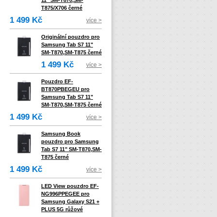
11" SM-T870,SM-
T875/X706 černé
1 499 Kč
více >
Originální pouzdro pro
Samsung Tab S7 11"
SM-T870,SM-T875 černé
1 499 Kč
více >
Pouzdro EF-
BT870PBEGEU pro
Samsung Tab S7 11"
SM-T870,SM-T875 černé
1 499 Kč
více >
Samsung Book
pouzdro pro Samsung
Tab S7 11" SM-T870,SM-
T875 černé
1 499 Kč
více >
LED View pouzdro EF-
NG996PPEGEE pro
Samsung Galaxy S21 +
PLUS 5G růžové