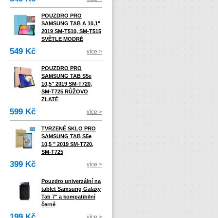
POUZDRO PRO
SAMSUNG TAB A 10,1"
2019 SM-T510, SM-T515
SVĚTLE MODRÉ
549 Kč
více >
POUZDRO PRO
SAMSUNG TAB S5e
10,5" 2019 SM-T720,
SM-T725 RŮŽOVO
ZLATÉ
599 Kč
více >
TVRZENÉ SKLO PRO
SAMSUNG TAB S5e
10,5 " 2019 SM-T720,
SM-T725
399 Kč
více >
Pouzdro univerzální na
tablet Samsung Galaxy
Tab 7" a kompatibilní
černé
199 Kč
více >