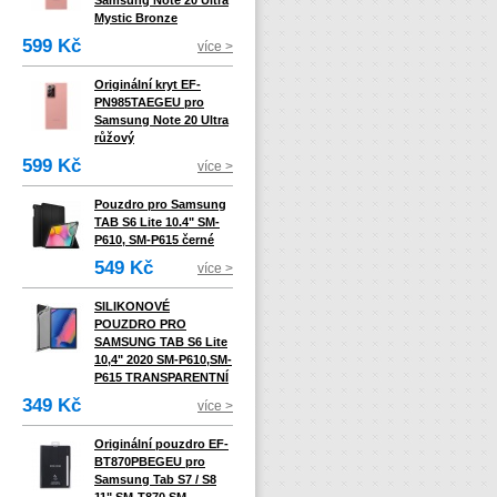
Samsung Note 20 Ultra
Mystic Bronze
599 Kč
více >
Originální kryt EF-
PN985TAEGEU pro
Samsung Note 20 Ultra
růžový
599 Kč
více >
Pouzdro pro Samsung
TAB S6 Lite 10.4" SM-
P610, SM-P615 černé
549 Kč
více >
SILIKONOVÉ
POUZDRO PRO
SAMSUNG TAB S6 Lite
10,4" 2020 SM-P610,SM-
P615 TRANSPARENTNÍ
349 Kč
více >
Originální pouzdro EF-
BT870PBEGEU pro
Samsung Tab S7 / S8