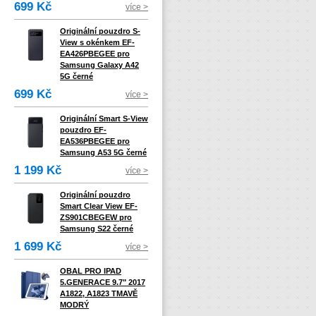
699 Kč
více >
Originální pouzdro S-
View s okénkem EF-
EA426PBEGEE pro
Samsung Galaxy A42
5G černé
699 Kč
více >
Originální Smart S-View
pouzdro EF-
EA536PBEGEE pro
Samsung A53 5G černé
1 199 Kč
více >
Originální pouzdro
Smart Clear View EF-
ZS901CBEGEW pro
Samsung S22 černé
1 699 Kč
více >
OBAL PRO IPAD
5.GENERACE 9.7" 2017
A1822, A1823 TMAVĚ
MODRÝ