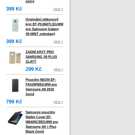
černý
399 Kč
více >
Originální silikonový
kryt EF-PG960TLEGWW
pro Samsung Galaxy
S9 MINT zelenkavý
399 Kč
více >
ZADNÍ KRYT PRO
SAMSUNG S9 PLUS
ZLATÝ
299 Kč
více >
Pouzdro NEON EF-
FA530PBEGWW pro
Samsung A8 2018
černé
799 Kč
více >
Samsung pouzdro
Wallet Cover EF-
WA605CBEGWW pro
Samsung A6 + Plus
Black černé