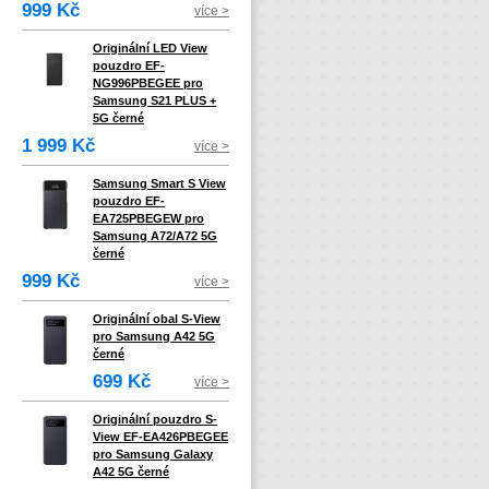
999 Kč
více >
Originální LED View
pouzdro EF-
NG996PBEGEE pro
Samsung S21 PLUS +
5G černé
1 999 Kč
více >
Samsung Smart S View
pouzdro EF-
EA725PBEGEW pro
Samsung A72/A72 5G
černé
999 Kč
více >
Originální obal S-View
pro Samsung A42 5G
černé
699 Kč
více >
Originální pouzdro S-
View EF-EA426PBEGEE
pro Samsung Galaxy
A42 5G černé