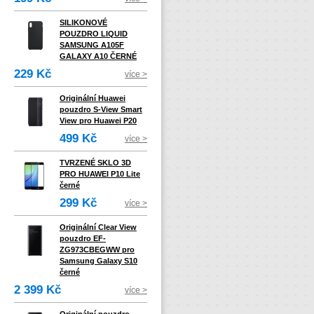
SILIKONOVÉ
POUZDRO LIQUID
SAMSUNG A105F
GALAXY A10 ČERNÉ
229 Kč
více >
Originální Huawei
pouzdro S-View Smart
View pro Huawei P20
499 Kč
více >
TVRZENÉ SKLO 3D
PRO HUAWEI P10 Lite
černé
299 Kč
více >
Originální Clear View
pouzdro EF-
ZG973CBEGWW pro
Samsung Galaxy S10
černé
2 399 Kč
více >