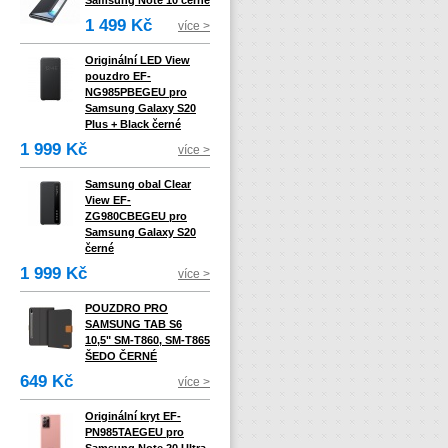
Samsung Note 10 černé
1 499 Kč
více >
Originální LED View
pouzdro EF-
NG985PBEGEU pro
Samsung Galaxy S20
Plus + Black černé
1 999 Kč
více >
Samsung obal Clear
View EF-
ZG980CBEGEU pro
Samsung Galaxy S20
černé
1 999 Kč
více >
POUZDRO PRO
SAMSUNG TAB S6
10,5" SM-T860, SM-T865
ŠEDO ČERNÉ
649 Kč
více >
Originální kryt EF-
PN985TAEGEU pro