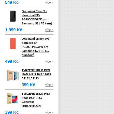
549 Kč
více >
Originální Clear S -
View obal EF-
ZG990CBEGEE pro
Samsung S21 FE černý
1 999 Kč
více >
Originální silikonové
pouzdro EF-
PG990TPEGWW pro
Samsung S21 FE 5G
oranžové
499 Kč
více >
TVRZENÉ SKLO PRO
IPAD AIR 3 10,5 " 2019
A2152,A2123
399 Kč
více >
TVRZENÉ SKLO PRO
IPAD 10,2" 7,8,9
Generace
2019,2020,2021
399 Kč
více >