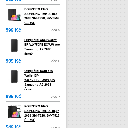
POUZDRO PRO
SAMSUNG TAB A 10,5"
2018 SM-T590, SM-T595
ČERNÉ
599 Kč
více >
Originální obal Wallet
EF-WA750PBEGWW pro
Samsung A7 2018
černý
999 Kč
více >
Originální pouzdro
Wallet EF-
WA750PBEGWW pro
Samsung A7 2018
černé
999 Kč
více >
POUZDRO PRO
SAMSUNG TAB A 10,1"
2019 SM-T510, SM-T515
ČERNÉ
549 Kč
více >