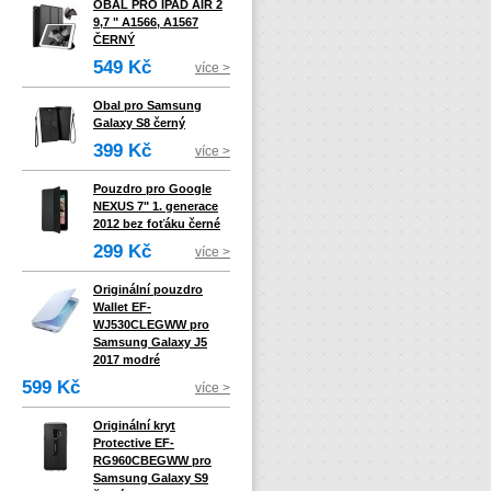
OBAL PRO IPAD AIR 2
9,7 " A1566, A1567
ČERNÝ
549 Kč
více >
Obal pro Samsung
Galaxy S8 černý
399 Kč
více >
Pouzdro pro Google
NEXUS 7" 1. generace
2012 bez foťáku černé
299 Kč
více >
Originální pouzdro
Wallet EF-
WJ530CLEGWW pro
Samsung Galaxy J5
2017 modré
599 Kč
více >
Originální kryt
Protective EF-
RG960CBEGWW pro
Samsung Galaxy S9