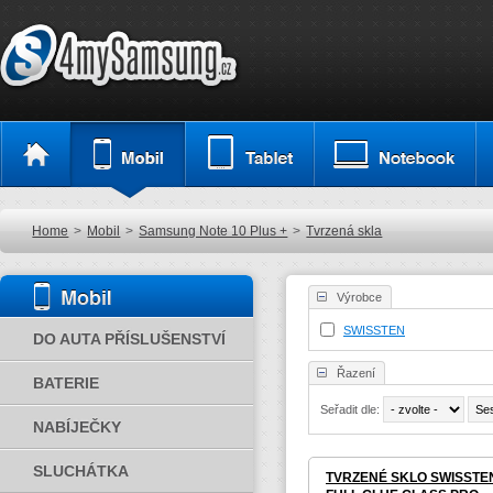
Home
>
Mobil
>
Samsung Note 10 Plus +
>
Tvrzená skla
Výrobce
SWISSTEN
DO AUTA PŘÍSLUŠENSTVÍ
Řazení
BATERIE
Seřadit dle:
NABÍJEČKY
SLUCHÁTKA
TVRZENÉ SKLO SWISSTE