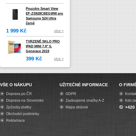
Pouzdro Smart View
EF-ZS928CBEGWW pro
Samsung S24 Ultra
černé
1 999 Kč
více >
TVRZENÉ SKLO PRO
IPAD MINI 7,9" 5.
Generace 2019
399 Kč
více >
VŠE O NÁKUPU
UŽITEČNÉ INFORMACE
O FIRM
Doprava po ČR
GDPR
Kontak
Doprava na Slovensko
Zastoupené značky A-Z
Kdo j
+420
Způsoby platby
Mapa stránek
Obchodní podmínky
Reklamace