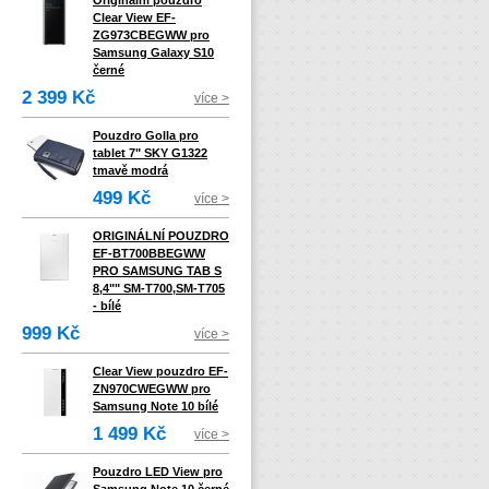
Originální pouzdro
Clear View EF-
ZG973CBEGWW pro
Samsung Galaxy S10
černé
2 399 Kč
více >
Pouzdro Golla pro
tablet 7" SKY G1322
tmavě modrá
499 Kč
více >
ORIGINÁLNÍ POUZDRO
EF-BT700BBEGWW
PRO SAMSUNG TAB S
8,4"" SM-T700,SM-T705
- bílé
999 Kč
více >
Clear View pouzdro EF-
ZN970CWEGWW pro
Samsung Note 10 bílé
1 499 Kč
více >
Pouzdro LED View pro