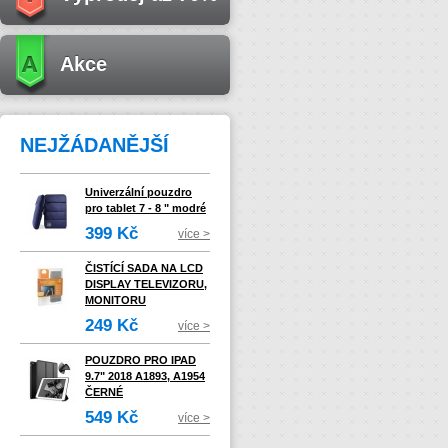
Akce
NEJŽÁDANĚJŠÍ
Univerzální pouzdro
pro tablet 7 - 8 " modré
399 Kč
více >
ČISTÍCÍ SADA NA LCD
DISPLAY TELEVIZORU,
MONITORU
249 Kč
více >
POUZDRO PRO IPAD
9.7" 2018 A1893, A1954
ČERNÉ
549 Kč
více >